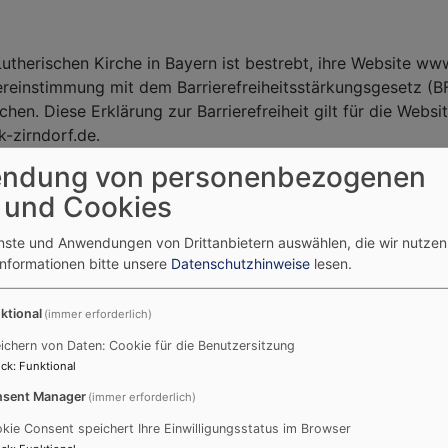
utherischen Kirche in Bayern ist bestrebt, ihre Website ww
ereinstimmung mit dem Barrierefreiheitsstärkungsgesetz (BF
hen. Diese Erklärung zur Barrierefreiheit gilt für die Websi
-zirndorf.de.
ndung von personenbezogenen
 Vereinbarkeit mit den Anforderu
 und Cookies
enste und Anwendungen von Drittanbietern auswählen, die wir nutze
kirchenmusik-zirndorf.de ist aufgrund der folgenden Unver
Informationen bitte unsere
Datenschutzhinweise
lesen.
se mit dem Barrierefreiheitsstärkungsgesetz (BFSG) verein
ktional
(immer erforderlich)
kungen in der Barrierefreiheit b
ichern von Daten: Cookie für die Benutzersitzung
us classic
ck
:
Funktional
sent Manager
(immer erforderlich)
 vk_classic einfügen
kie Consent speichert Ihre Einwilligungsstatus im Browser