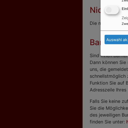
Zwe
Nicht barr
Ein
Zei
Die nachstehend a
Zwe
Auswahl ak
Barrieren
Sind Ihnen Barrie
Dann können Sie 
uns, die gemeldet
schnellstmöglich 
Funktion Sie auf 
Adresszeile Ihres
Falls Sie keine zu
Sie die Möglichke
des jeweiligen B
finden Sie unter: