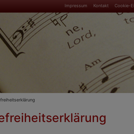
Fußbereichsmen
Impressum
Kontakt
Cookie-Ei
umb
freiheitserklärung
efreiheitserklärung