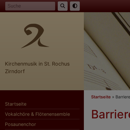
Direkt
Suche
zum
Inhalt
Kirchenmusik in St. Rochus
Zirndorf
Breadcr
Startseite
Barriere
Startseite
Barrier
Vokalchöre & Flötenensemble
Posaunenchor