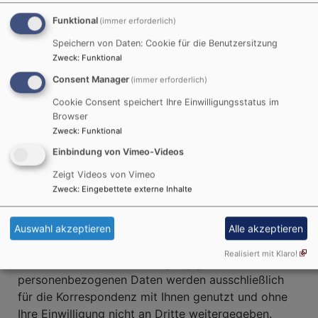
Die Log-Dateien werden max. 30 Tage auf unseren
Servern gespeichert.
Funktional
(immer erforderlich)
4. Analyse Tools
Speichern von Daten: Cookie für die Benutzersitzung
Zweck
:
Funktional
Consent Manager
Wir setzen keine Analysetools wie z.B. Google
(immer erforderlich)
Analytics oder Matomo auf dieser Seite ein.
Cookie Consent speichert Ihre Einwilligungsstatus im
Browser
5. Freiwillige Bereitstellung
Zweck
:
Funktional
personenbezogener Daten
Einbindung von Vimeo-Videos
Zeigt Videos von Vimeo
Direkte Kontaktmöglichkeit
Zweck
:
Eingebettete externe Inhalte
Über unsere Website können Sie per E-Mail
und/oder über ein Kontaktformular direkt in Kontakt
Auswahl akzeptieren
Alle akzeptieren
mit uns treten. Diese im Zusammenhang mit einer
Realisiert mit Klaro!
Kontaktaufnahme zur Verfügung gestellten
personenbezogenen Daten werden ausschließlich
für die Korrespondenz mit Ihnen genutzt und ohne
Ihre Einwilligung nicht an Dritte weitergegeben.